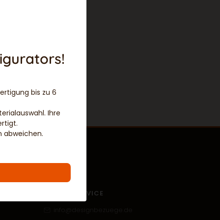
igurators!
ertigung bis zu 6
erialauswahl. Ihre
tigt.
en abweichen.
KONTAKT
KUNDENSERVICE
info@designbezuege.de