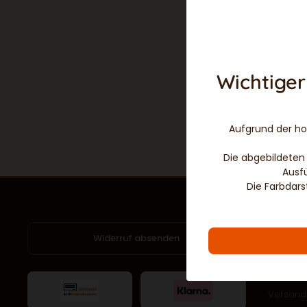
Wichtiger
Aufgrund der hoh
Die abgebildeten 
Ausf
Die Farbdars
MEHR 
Widerruf absenden
Zahlung
Versand 