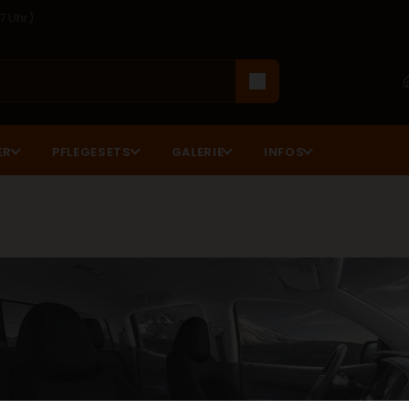
17 Uhr)
ER
PFLEGESETS
GALERIE
INFOS