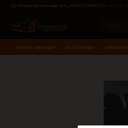
info@designbezuege.de
02874 / 4790671
(Mo-Fr 9 Uhr - 
AUTOSITZBEZÜGE
GUTSCHEINE
FARBMUST