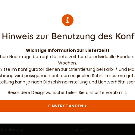
 Hinweis zur Benutzung des Konf
Wichtige Information zur Lieferzeit!
en Nachfrage beträgt die Lieferzeit für die individuelle Handanf
Wochen.
Sitze im Konfigurator dienen zur Orientierung bei Farb-/ und Mat
ührung wird passgenau nach den originalen Schnittmustern gefer
tellung kann je nach Bildschirmeinstellung und Lichtverhältniss
Besondere Designwünsche teilen Sie uns bitte vorab mit.
ÜBER UNS…
WICHTIGE LINKS
EINVERSTANDEN
sbedingungen
Über uns
& Lieferung
Kontakt