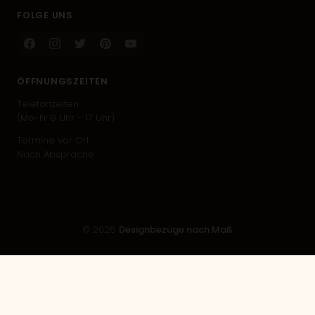
FOLGE UNS
Facebook
Instagram
Twitter
Pinterest
Youtube
ÖFFNUNGSZEITEN
Telefonzeiten
(Mo-Fr 9 Uhr - 17 Uhr)
Termine vor Ort
Nach Absprache
© 2026
Designbezüge nach Maß