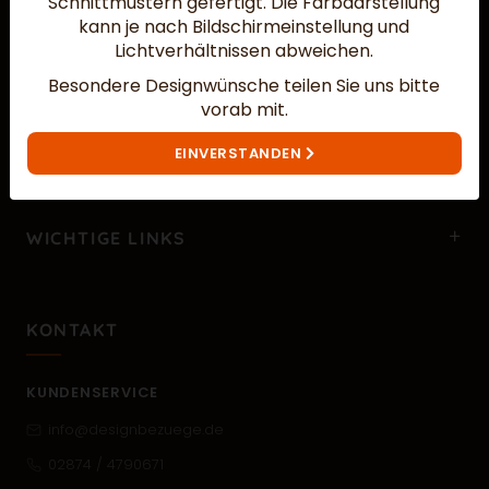
Schnittmustern gefertigt.
Die Farbdarstellung
kann je nach Bildschirmeinstellung und
Lichtverhältnissen abweichen.
Besondere Designwünsche teilen Sie uns bitte
vorab mit.
MEHR ÜBER UNS…
EINVERSTANDEN
WICHTIGE LINKS
KONTAKT
KUNDENSERVICE
info@designbezuege.de
02874 / 4790671