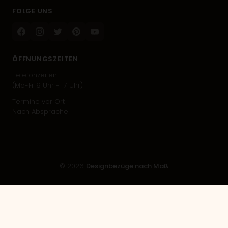
FOLGE UNS
Facebook
Instagram
Twitter
Pinterest
Youtube
ÖFFNUNGSZEITEN
Telefonzeiten
(Mo-Fr 9 Uhr - 17 Uhr)
Termine vor Ort
Nach Absprache
© 2026
Designbezüge nach Maß