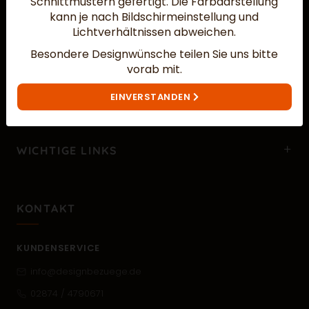
Schnittmustern gefertigt.
Die Farbdarstellung
kann je nach Bildschirmeinstellung und
Lichtverhältnissen abweichen.
Besondere Designwünsche teilen Sie uns bitte
vorab mit.
MEHR ÜBER UNS…
EINVERSTANDEN
WICHTIGE LINKS
KONTAKT
KUNDENSERVICE
info@designbezuege.de
02874 / 4790671