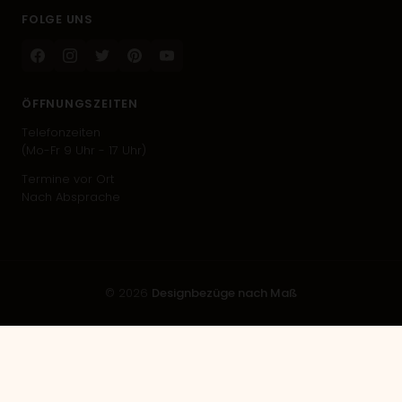
FOLGE UNS
Facebook
Instagram
Twitter
Pinterest
Youtube
ÖFFNUNGSZEITEN
Telefonzeiten
(Mo-Fr 9 Uhr - 17 Uhr)
Termine vor Ort
Nach Absprache
© 2026
Designbezüge nach Maß