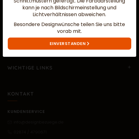
Schnittmustern gefertigt.
Die Farbdarstellung
kann je nach Bildschirmeinstellung und
Lichtverhältnissen abweichen.
Besondere Designwünsche teilen Sie uns bitte
vorab mit.
MEHR ÜBER UNS…
EINVERSTANDEN
WICHTIGE LINKS
KONTAKT
KUNDENSERVICE
info@designbezuege.de
02874 / 4790671