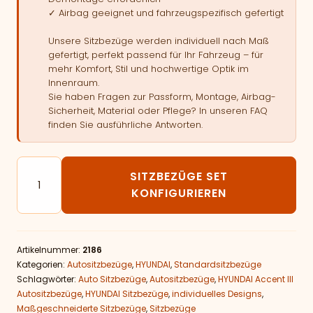
✓ Airbag geeignet und fahrzeugspezifisch gefertigt
Unsere Sitzbezüge werden individuell nach Maß
gefertigt, perfekt passend für Ihr Fahrzeug – für
mehr Komfort, Stil und hochwertige Optik im
Innenraum.
Sie haben Fragen zur Passform, Montage, Airbag-
Sicherheit, Material oder Pflege? In unseren FAQ
finden Sie ausführliche Antworten.
Autositzbezüge passend für HYUNDAI Accent III Meng
SITZBEZÜGE SET
KONFIGURIEREN
Artikelnummer:
2186
Kategorien:
Autositzbezüge
,
HYUNDAI
,
Standardsitzbezüge
Schlagwörter:
Auto Sitzbezüge
,
Autositzbezüge
,
HYUNDAI Accent III
Autositzbezüge
,
HYUNDAI Sitzbezüge
,
individuelles Designs
,
Maßgeschneiderte Sitzbezüge
,
Sitzbezüge