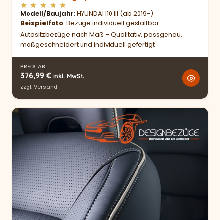
Modell/Baujahr
HYUNDAI I10 III (ab 2019-)
Beispielfoto
: Bezüge individuell gestaltbar
Autositzbezüge nach Maß – Qualitativ, passgenau,
maßgeschneidert und individuell gefertigt
PREIS AB
376,99
€
inkl. MwSt.
zzgl.
Versand