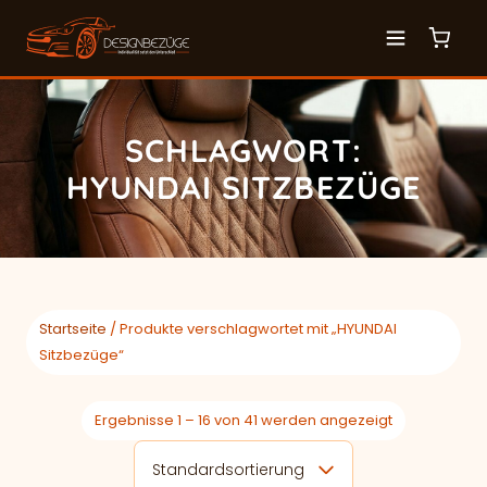
SCHLAGWORT:
HYUNDAI SITZBEZÜGE
Startseite
/ Produkte verschlagwortet mit „HYUNDAI
Sitzbezüge“
Ergebnisse 1 – 16 von 41 werden angezeigt
Standardsortierung