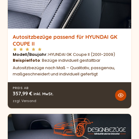
Autositzbezüge passend für HYUNDAI GK
COUPE II
Modell/Baujahr
HYUNDAI GK Coupe II (2001-2009)
Beispielfoto
: Bezüge individuell gestaltbar
Autositzbezüge nach Maß – Qualitativ, passgenau,
maßgeschneidert und individuell gefertigt
PREIS AB
357,99
€
inkl. MwSt.
zzgl.
Versand