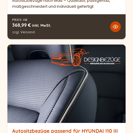
Autositzbezüge nach Maß – Qualitativ, passgenau,
maßgeschneidert und individuell gefertigt
PREIS AB
368,99
€
inkl. MwSt.
zzgl.
Versand
Autositzbezüge passend für HYUNDAI I10 III