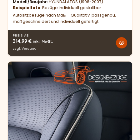
Modell/Baujahr
HYUNDAI ATOS (1998-2007)
Beispielfoto
: Bezüge individuell gestaltbar
Autositzbezüge nach Maß – Qualitativ, passgenau,
maßgeschneidert und individuell gefertigt
PREIS AB
314,99
€
inkl. MwSt.
zzgl.
Versand