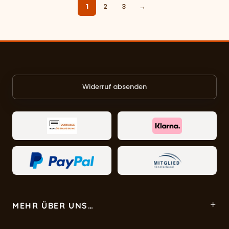
1
2
3
→
Widerruf absenden
MEHR ÜBER UNS…