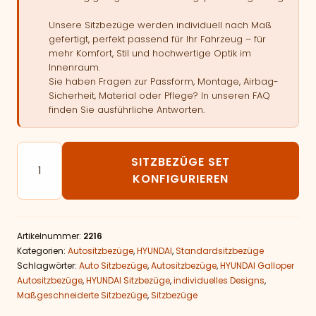
Unsere Sitzbezüge werden individuell nach Maß
gefertigt, perfekt passend für Ihr Fahrzeug – für
mehr Komfort, Stil und hochwertige Optik im
Innenraum.
Sie haben Fragen zur Passform, Montage, Airbag-
Sicherheit, Material oder Pflege? In unseren FAQ
finden Sie ausführliche Antworten.
Autositzbezüge passend für HYUNDAI Galloper Menge
SITZBEZÜGE SET
KONFIGURIEREN
Artikelnummer:
2216
Kategorien:
Autositzbezüge
,
HYUNDAI
,
Standardsitzbezüge
Schlagwörter:
Auto Sitzbezüge
,
Autositzbezüge
,
HYUNDAI Galloper
Autositzbezüge
,
HYUNDAI Sitzbezüge
,
individuelles Designs
,
Maßgeschneiderte Sitzbezüge
,
Sitzbezüge