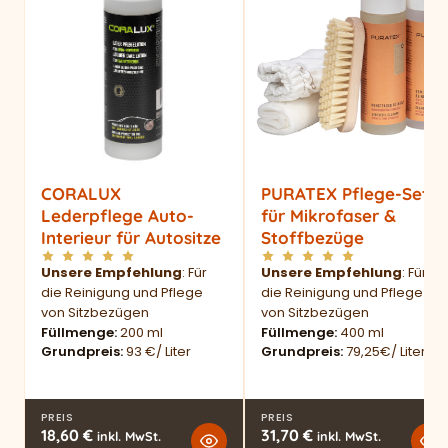
CORALUX
PURATEX Pflege-Set
Lederpflege Auto-
für Mikrofaser &
Interieur für Autositze
Stoffbezüge
Unsere Empfehlung
: Für
Unsere Empfehlung
: Für
die Reinigung und Pflege
die Reinigung und Pflege
von Sitzbezügen
von Sitzbezügen
Füllmenge
200 ml
Füllmenge
400 ml
Grundpreis
93 €/ Liter
Grundpreis
79,25€/ Liter
PREIS
PREIS
18,60
€
31,70
€
inkl. MwSt.
inkl. MwSt.