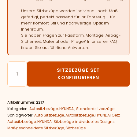
Unsere Sitzbezüge werden individuell nach Maß
gefertigt, perfekt passend für Ihr Fahrzeug – für
mehr Komfort, Stil und hochwertige Optik im
Innenraum.
Sie haben Fragen zur Passform, Montage, Airbag-
Sicherheit, Material oder Pflege? In unseren FAQ
finden Sie ausführliche Antworten.
Autositzbezüge passend für HYUNDAI Getz Menge
SITZBEZÜGE SET
KONFIGURIEREN
Artikelnummer:
2217
Kategorien:
Autositzbezüge
,
HYUNDAI
,
Standardsitzbezüge
Schlagwörter:
Auto Sitzbezüge
,
Autositzbezüge
,
HYUNDAI Getz
Autositzbezüge
,
HYUNDAI Sitzbezüge
,
individuelles Designs
,
Maßgeschneiderte Sitzbezüge
,
Sitzbezüge