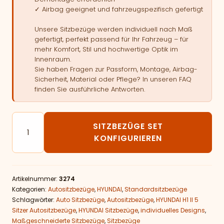
✓ Airbag geeignet und fahrzeugspezifisch gefertigt
Unsere Sitzbezüge werden individuell nach Maß
gefertigt, perfekt passend für Ihr Fahrzeug – für
mehr Komfort, Stil und hochwertige Optik im
Innenraum.
Sie haben Fragen zur Passform, Montage, Airbag-
Sicherheit, Material oder Pflege? In unseren FAQ
finden Sie ausführliche Antworten.
Autositzbezüge passend für HYUNDAI H1 II 5 Sitzer Me
SITZBEZÜGE SET
KONFIGURIEREN
Artikelnummer:
3274
Kategorien:
Autositzbezüge
,
HYUNDAI
,
Standardsitzbezüge
Schlagwörter:
Auto Sitzbezüge
,
Autositzbezüge
,
HYUNDAI H1 II 5
Sitzer Autositzbezüge
,
HYUNDAI Sitzbezüge
,
individuelles Designs
,
Maßgeschneiderte Sitzbezüge
,
Sitzbezüge