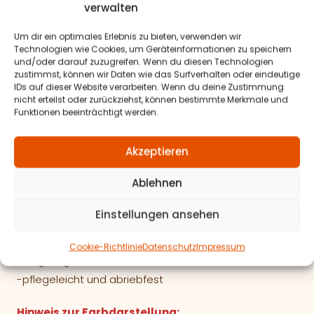
verwalten
Lederlook – Kunstleder
Oberfläche: 100% Polyurethan
Um dir ein optimales Erlebnis zu bieten, verwenden wir
Technologien wie Cookies, um Geräteinformationen zu speichern
Beschichtung: 60% PCV, 40% Polyester (PES)
und/oder darauf zuzugreifen. Wenn du diesen Technologien
zustimmst, können wir Daten wie das Surfverhalten oder eindeutige
Antarrlook-Wildlederoptik
IDs auf dieser Website verarbeiten. Wenn du deine Zustimmung
nicht erteilst oder zurückziehst, können bestimmte Merkmale und
100% Polyester (PES)
Funktionen beeinträchtigt werden.
Velour & Textillook
Akzeptieren
100% Polyester (PES)
Ablehnen
Materialeigenschaften:
Einstellungen ansehen
-geprüfte
Lichtechtheit
-geprüfte
Scheuerfestigkeit
Cookie-Richtlinie
Datenschutz
Impressum
-langlebige und robuste Materialien
-pflegeleicht und abriebfest
Hinweis zur Farbdarstellung: