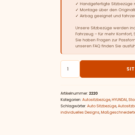
✓ Handgefertigte Sitzbezüge
✓ Montage über den Original
✓ Airbag geeignet und fahrzeu
Unsere Sitzbezüge werden indi
Fahrzeug – für mehr Komfort, 
Sie haben Fragen zur Passform
unseren FAQ finden Sie ausfüh
Autositzbezüge passend für HY
SI
Artikelnummer:
2220
Kategorien:
Autositzbezüge
,
HYUNDAI
,
Sta
Schlagwörter:
Auto Sitzbezüge
,
Autositz
individuelles Designs
,
Maßgeschneiderte