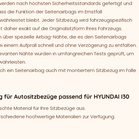
werden nach höchsten Sicherheitsstandards gefertigt und
ass die Funktion der Seitenairbags im Ernstfall
ährleistet bleibt. Jeder Sitzbezug wird fahrzeugspezifisch
t daher exakt auf die Originalsitzform Ihres Fahrzeugs.
 über spezielle Airbag-Nähte, die es den Seitenairbags
ei einem Aufprall schnell und ohne Verzögerung zu entfalten.
levanten Nähte wurden in umfangreichen Tests geprüft, um
währleisten.
sich ein Seitenairbag auch mit montiertem Sitzbezug im Falle
 für Autositzbezüge passend für HYUNDAI I30
hte Material für Ihre Sitzbezüge aus.
rschiedene hochwertige Materialien zur Verfügung: