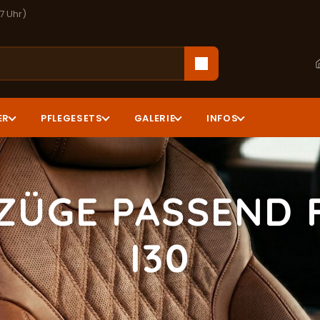
17 Uhr)
ER
PFLEGESETS
GALERIE
INFOS
ZÜGE PASSEND 
I30