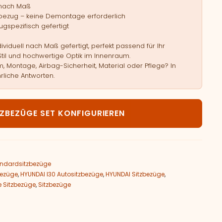
 nach Maß
bezug – keine Demontage erforderlich
gspezifisch gefertigt
viduell nach Maß gefertigt, perfekt passend für Ihr
Stil und hochwertige Optik im Innenraum.
, Montage, Airbag-Sicherheit, Material oder Pflege? In
rliche Antworten.
UNDAI I30 Menge
TZBEZÜGE SET KONFIGURIEREN
ndardsitzbezüge
bezüge
,
HYUNDAI I30 Autositzbezüge
,
HYUNDAI Sitzbezüge
,
 Sitzbezüge
,
Sitzbezüge