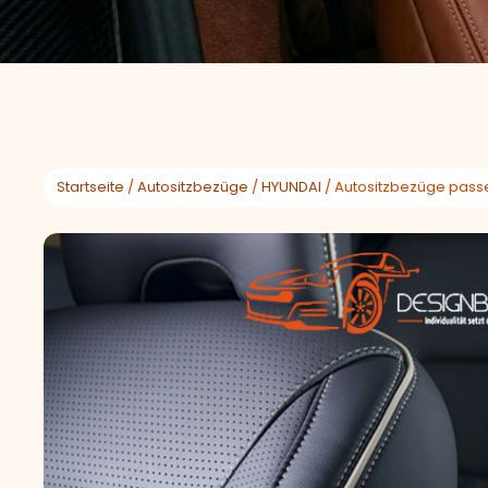
Startseite
/
Autositzbezüge
/
HYUNDAI
/ Autositzbezüge passe