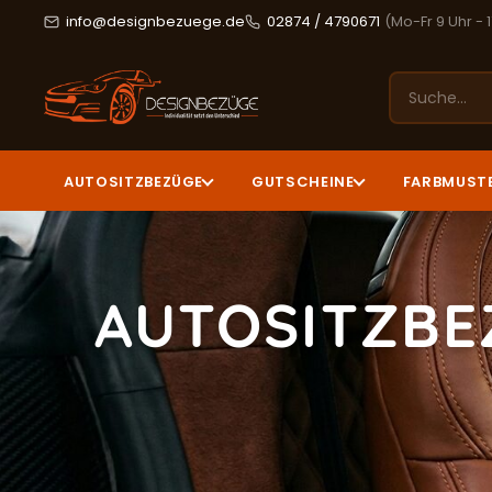
info@designbezuege.de
02874 / 4790671
(Mo-Fr 9 Uhr - 
AUTOSITZBEZÜGE
GUTSCHEINE
FARBMUST
AUTOSITZBE