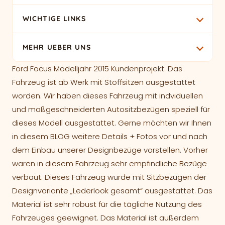
Doppelnahtausführung
Sitzbezüge fürs Auto nach Maß
Tipps für die Reinigung von Autositzbezügen
WICHTIGE LINKS
Sitzrückenpolsterung
Individuelle und fahrzeugspezifische Designbezüge
Autositzbezüge – bequem sitzen auf jeder Fahrt
Über uns
fürs Auto
MEHR UEBER UNS
Individuelle Stickerei
Sitzbezüge Maßanfertigung – so machen Sie Ihr Auto
Kontakt
Wie maßgeschneiderte Autositzbezüge den Wert
zur Wohlfühlzone
Ford Focus Modelljahr 2015 Kundenprojekt. Das
Zahlungsbedingungen
Ihres Fahrzeugs steigern
Rautenmuster für Autositzbezüge nach Maß
Fahrzeug ist ab Werk mit Stoffsitzen ausgestattet
FAQ
Seitenairbagtauglichkeit bei Sitzbezügen?
Versand & Lieferung
Autositze neu beziehen – Sattler oder Sitzbezüge nach
Sitzbezüge mit individuellen Quernähten nach Maß
worden. Wir haben dieses Fahrzeug mit indviduellen
Autositzbezüge Konfigurator
Maß?
Farbmuster „Design Lederlook“
und maßgeschneiderten Autositzbezügen speziell für
Impressum
dieses Modell ausgestattet. Gerne möchten wir Ihnen
Materialmuster bestellen
Autoschonbezüge
Farbmuster „Design Velour & Textillook“
Datenschutz
in diesem BLOG weitere Details + Fotos vor und nach
Login/Registrieren
Autositze mit Kunstleder beziehen – Kosten, Preise und
Farbmuster „Design Antarrlook-Wildlederoptik“
dem Einbau unserer Designbezüge vorstellen. Vorher
Cookie-Richtlinie
individuelle Möglichkeiten
waren in diesem Fahrzeug sehr empfindliche Bezüge
Haftungsausschluss
verbaut. Dieses Fahrzeug wurde mit Sitzbezügen der
Designvariante „Lederlook gesamt“ ausgestattet. Das
Allgemeine Geschäftsbedingungen
Material ist sehr robust für die tägliche Nutzung des
Widerruf
Fahrzeuges geewignet. Das Material ist außerdem