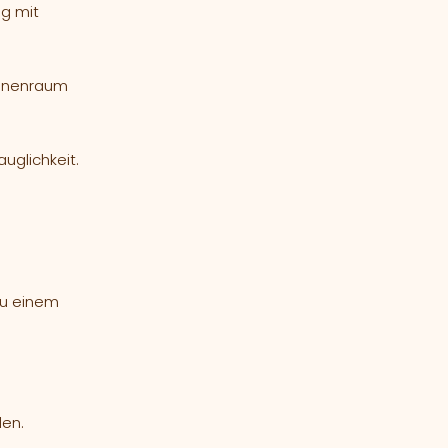
ng mit
 Innenraum
uglichkeit.
zu einem
den.