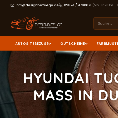
info@designbezuege.de
02874 / 4790671
(Mo-Fr 9 Uhr - 
AUTOSITZBEZÜGE
GUTSCHEINE
FARBMUST
HYUNDAI TU
MASS IN DU