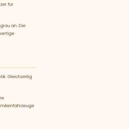
zer für
grau an. Die
wertige
k. Gleichzeitig
re
amilienfahrzeuge