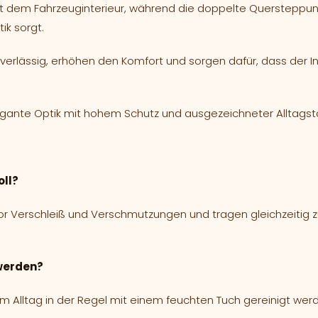
mit dem Fahrzeuginterieur, während die doppelte Quersteppu
ik sorgt.
 zuverlässig, erhöhen den Komfort und sorgen dafür, dass der
gante Optik mit hohem Schutz und ausgezeichneter Alltagsta
oll?
vor Verschleiß und Verschmutzungen und tragen gleichzeitig 
 werden?
 im Alltag in der Regel mit einem feuchten Tuch gereinigt wer