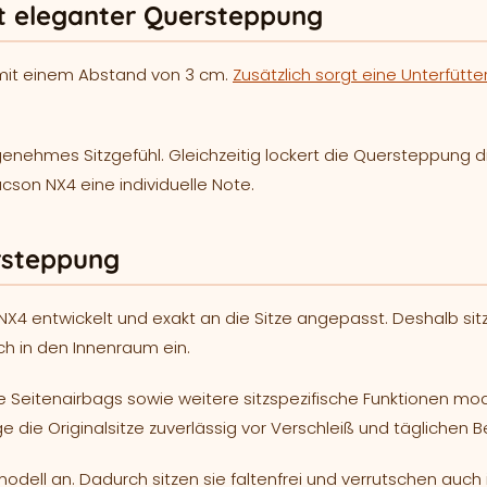
t eleganter Quersteppung
 mit einem Abstand von 3 cm.
Zusätzlich sorgt eine Unterfütt
nehmes Sitzgefühl. Gleichzeitig lockert die Quersteppung di
son NX4 eine individuelle Note.
rsteppung
NX4 entwickelt und exakt an die Sitze angepasst. Deshalb si
h in den Innenraum ein.
e Seitenairbags sowie weitere sitzspezifische Funktionen mo
ge die Originalsitze zuverlässig vor Verschleiß und täglichen 
odell an. Dadurch sitzen sie faltenfrei und verrutschen auch i