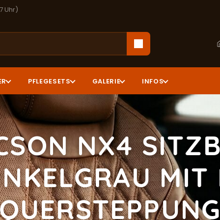
17 Uhr)
ER
PFLEGESETS
GALERIE
INFOS
CSON NX4 SITZ
NKELGRAU MIT 
UERSTEPPUNG