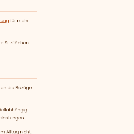
erung
für mehr
e Sitzflächen
tzen die Bezüge
dellabhängig
Belastungen.
m Alltag nicht.