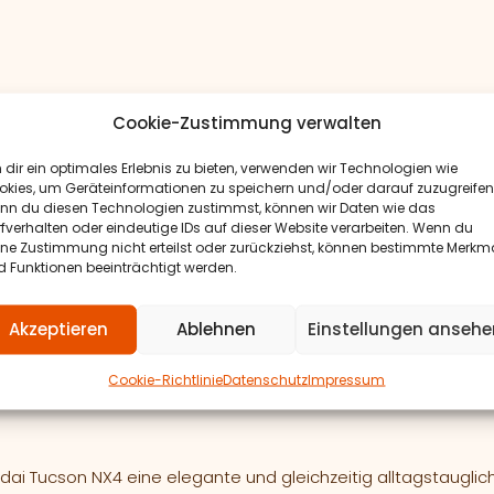
Cookie-Zustimmung verwalten
dir ein optimales Erlebnis zu bieten, verwenden wir Technologien wie
 des Innenraums, sondern schützen die Originalpolster auße
okies, um Geräteinformationen zu speichern und/oder darauf zuzugreifen
chung. Dadurch bleibt der Innenraum länger gepflegt und ho
nn du diesen Technologien zustimmst, können wir Daten wie das
fverhalten oder eindeutige IDs auf dieser Website verarbeiten. Wenn du
ine Zustimmung nicht erteilst oder zurückziehst, können bestimmte Merkm
ein gut erhaltener Innenraum positiv auf den Gesamteindru
 Funktionen beeinträchtigt werden.
ßgefertigte Sitzbezüge eine sinnvolle Investition in Komfort,
Akzeptieren
Ablehnen
Einstellungen ansehe
en
Cookie-Richtlinie
Datenschutz
Impressum
dai Tucson NX4 eine elegante und gleichzeitig alltagstauglic