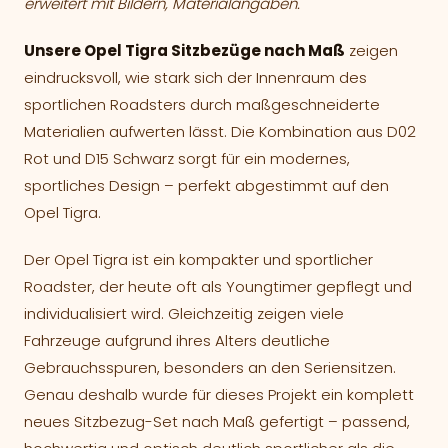
erweitert mit Bildern, Materialangaben.
Allgemeine Geschäftsbedingungen
Unsere Opel Tigra Sitzbezüge nach Maß
zeigen
Widerruf
eindrucksvoll, wie stark sich der Innenraum des
sportlichen Roadsters durch maßgeschneiderte
Bildnachweise
Materialien aufwerten lässt. Die Kombination aus D02
Rot und D15 Schwarz sorgt für ein modernes,
sportliches Design – perfekt abgestimmt auf den
Opel Tigra.
Der Opel Tigra ist ein kompakter und sportlicher
Roadster, der heute oft als Youngtimer gepflegt und
individualisiert wird. Gleichzeitig zeigen viele
Fahrzeuge aufgrund ihres Alters deutliche
Gebrauchsspuren, besonders an den Seriensitzen.
Genau deshalb wurde für dieses Projekt ein komplett
neues Sitzbezug-Set nach Maß gefertigt – passend,