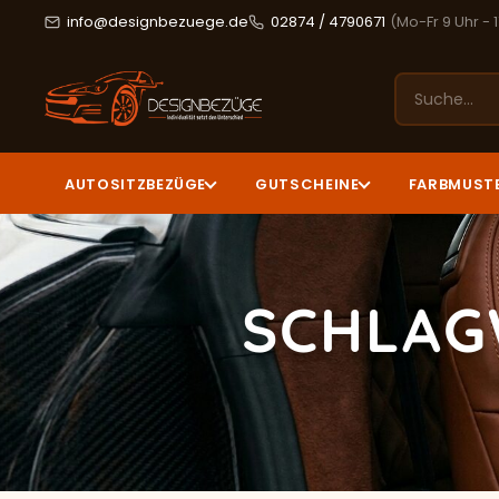
info@designbezuege.de
02874 / 4790671
(Mo-Fr 9 Uhr - 
AUTOSITZBEZÜGE
GUTSCHEINE
FARBMUST
SCHLAG