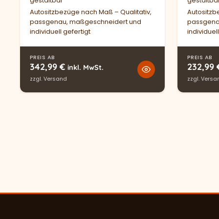
gestaltbar
gestaltba
Autositzbezüge nach Maß – Qualitativ,
Autositzb
passgenau, maßgeschneidert und
passgena
individuell gefertigt
individuell
PREIS AB
PREIS AB
342,99
€
232,99
inkl. MwSt.
zzgl.
Versand
zzgl.
Versa