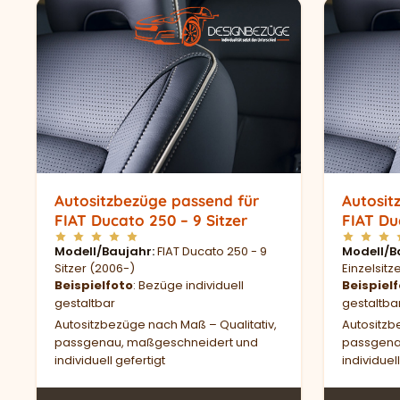
Autositzbezüge passend für
Autosit
FIAT Ducato 250 – 9 Sitzer
FIAT Du
Modell/Baujahr
FIAT Ducato 250 - 9
Modell/B
Sitzer (2006-)
Einzelsit
Beispielfoto
: Bezüge individuell
Beispiel
gestaltbar
gestaltba
Autositzbezüge nach Maß – Qualitativ,
Autositzb
passgenau, maßgeschneidert und
passgena
individuell gefertigt
individuell