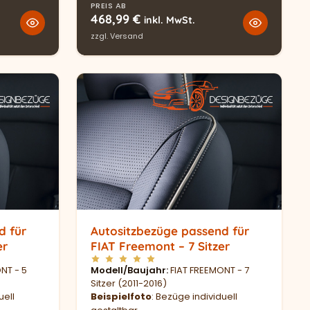
PREIS AB
468,99
€
inkl. MwSt.
zzgl.
Versand
d für
Autositzbezüge passend für
er
FIAT Freemont – 7 Sitzer
NT - 5
Modell/Baujahr
FIAT FREEMONT - 7
Sitzer (2011-2016)
uell
Beispielfoto
: Bezüge individuell