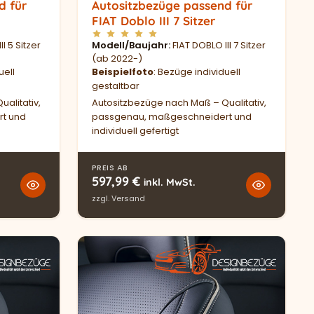
d für
Autositzbezüge passend für
FIAT Doblo III 7 Sitzer
I 5 Sitzer
Modell/Baujahr
FIAT DOBLO III 7 Sitzer
(ab 2022-)
uell
Beispielfoto
: Bezüge individuell
gestaltbar
alitativ,
Autositzbezüge nach Maß – Qualitativ,
t und
passgenau, maßgeschneidert und
individuell gefertigt
PREIS AB
597,99
€
inkl. MwSt.
zzgl.
Versand