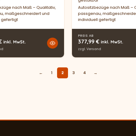
r
gestaltbar
ezüge nach Maß – Qualitativ,
Autositzbezüge nach Maß – Qu
u, maßgeschneidert und
passgenau, maßgeschneider
 gefertigt
individuell gefertigt
PREIS AB
€
377,99
€
inkl. MwSt.
inkl. MwSt.
nd
zzgl.
Versand
←
1
2
3
4
→