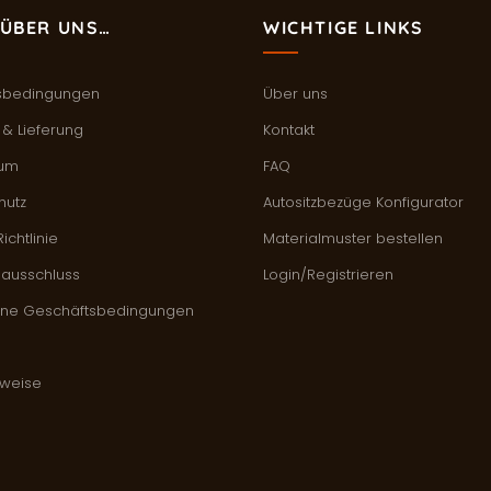
ÜBER UNS…
WICHTIGE LINKS
sbedingungen
Über uns
& Lieferung
Kontakt
sum
FAQ
hutz
Autositzbezüge Konfigurator
ichtlinie
Materialmuster bestellen
sausschluss
Login/Registrieren
ine Geschäftsbedingungen
hweise