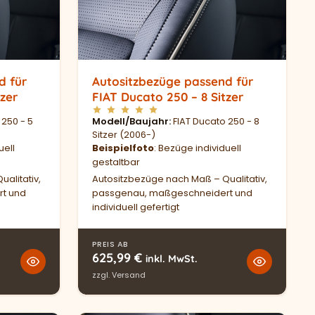
d für
Autositzbezüge passend für
tzer
FIAT Ducato 250 – 8 Sitzer
 250 - 5
Modell/Baujahr
FIAT Ducato 250 - 8
Sitzer (2006-)
uell
Beispielfoto
: Bezüge individuell
gestaltbar
alitativ,
Autositzbezüge nach Maß – Qualitativ,
t und
passgenau, maßgeschneidert und
individuell gefertigt
PREIS AB
625,99
€
inkl. MwSt.
zzgl.
Versand