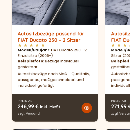
Autositzbezüge passend für
Autosit
FIAT Ducato 250 – 2 Sitzer
FIAT Du
Modell/Baujahr
FIAT Ducato 250 - 2
Modell/B
Einzelsitze (2006-)
Sitzer (20
Beispielfoto
: Bezüge individuell
Beispiel
gestaltbar
gestaltba
Autositzbezüge nach Maß – Qualitativ,
Autositzb
passgenau, maßgeschneidert und
passgena
individuell gefertigt
individuell
PREIS AB
PREIS AB
246,99
€
271,99
inkl. MwSt.
zzgl.
Versand
zzgl.
Versa