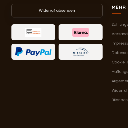
MEHR 
Widerruf absenden
Zahlung
Versand 
Impres
Datensc
Cookie-R
Haftung
Allgeme
Widerruf
Bildnac