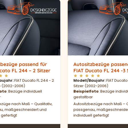
zbezüge passend für
Autositzbezüge passen
cato FL 244 – 2 Sitzer
FIAT Ducato FL 244 -3 
aujahr
FIAT Ducato FL 244 - 2
Modell/Baujahr
FIAT Ducato
ze (2002-2006)
Sitzer (2002-2006)
foto
: Bezüge individuell
Beispielfoto
: Bezüge individ
r
gestaltbar
ezüge nach Maß – Qualitativ,
Autositzbezüge nach Maß – Qu
u, maßgeschneidert und
passgenau, maßgeschneider
 gefertigt
individuell gefertigt