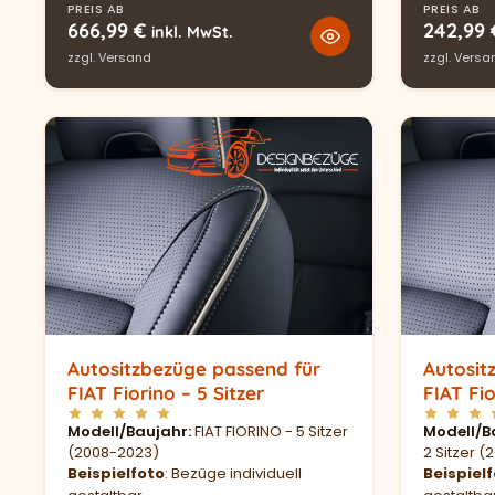
PREIS AB
PREIS AB
666,99
€
242,99
inkl. MwSt.
zzgl.
Versand
zzgl.
Versa
Autositzbezüge passend für
Autosit
FIAT Fiorino – 5 Sitzer
FIAT Fi
Modell/Baujahr
FIAT FIORINO - 5 Sitzer
Modell/B
(2008-2023)
2 Sitzer 
Beispielfoto
: Bezüge individuell
Beispiel