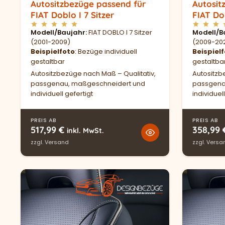
Autositzbezüge passend für
Autosit
FIAT Doblo I 7 Sitzer
FIAT Dob
Modell/Baujahr
FIAT DOBLO I 7 Sitzer
Modell/B
(2001-2009)
(2009-20
Beispielfoto
: Bezüge individuell
Beispiel
gestaltbar
gestaltba
Autositzbezüge nach Maß – Qualitativ,
Autositzb
passgenau, maßgeschneidert und
passgena
individuell gefertigt
individuell
PREIS AB
PREIS AB
517,99
€
358,99
inkl. MwSt.
zzgl.
Versand
zzgl.
Versa