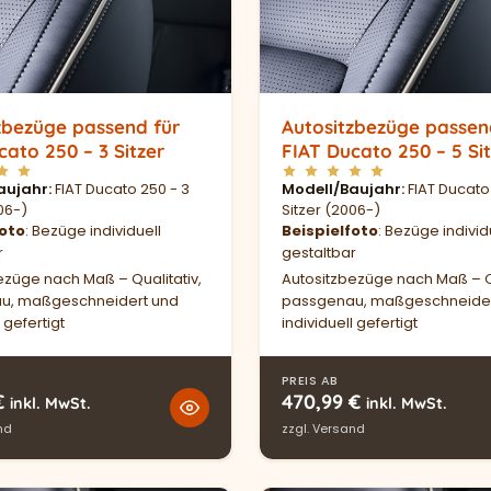
zbezüge passend für
Autositzbezüge passen
cato 250 – 3 Sitzer
FIAT Ducato 250 – 5 Si
aujahr
FIAT Ducato 250 - 3
Modell/Baujahr
FIAT Ducato
06-)
Sitzer (2006-)
foto
: Bezüge individuell
Beispielfoto
: Bezüge individ
r
gestaltbar
ezüge nach Maß – Qualitativ,
Autositzbezüge nach Maß – Qu
u, maßgeschneidert und
passgenau, maßgeschneider
 gefertigt
individuell gefertigt
PREIS AB
€
470,99
€
inkl. MwSt.
inkl. MwSt.
nd
zzgl.
Versand