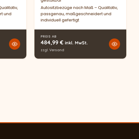
gestaltbar
alitativ,
Autositzbezüge nach Maß – Qualitativ,
t und
passgenau, maßgeschneidert und
individuell gefertigt
PREIS AB
484,99
€
inkl. MwSt.
zzgl.
Versand