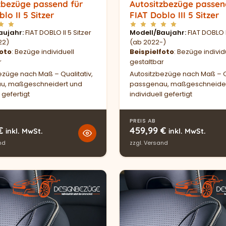
zbezüge passend für
Autositzbezüge passen
lo II 5 Sitzer
FIAT Doblo III 5 Sitzer
aujahr
FIAT DOBLO II 5 Sitzer
Modell/Baujahr
FIAT DOBLO II
22)
(ab 2022-)
foto
: Bezüge individuell
Beispielfoto
: Bezüge individ
r
gestaltbar
ezüge nach Maß – Qualitativ,
Autositzbezüge nach Maß – Qu
u, maßgeschneidert und
passgenau, maßgeschneider
 gefertigt
individuell gefertigt
PREIS AB
€
459,99
€
inkl. MwSt.
inkl. MwSt.
nd
zzgl.
Versand