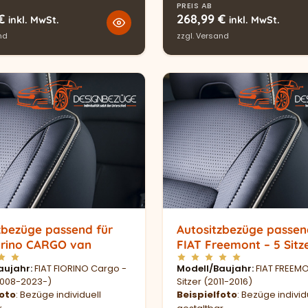
PREIS AB
€
268,99
€
inkl. MwSt.
inkl. MwSt.
nd
zzgl.
Versand
zbezüge passend für
Autositzbezüge passen
orino CARGO van
FIAT Freemont – 5 Sitz
aujahr
FIAT FIORINO Cargo -
Modell/Baujahr
FIAT FREEMO
(2008-2023-)
Sitzer (2011-2016)
foto
: Bezüge individuell
Beispielfoto
: Bezüge individ