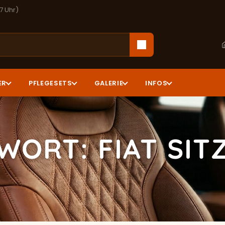
17 Uhr)
ER
PFLEGESETS
GALERIE
INFOS
WORT: FIAT SIT