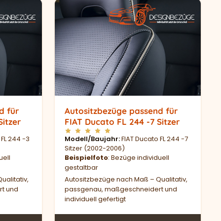
d für
Autositzbezüge passend für
Sitzer
FIAT Ducato FL 244 -7 Sitzer
 FL 244 -3
Modell/Baujahr
FIAT Ducato FL 244 -7
Sitzer (2002-2006)
uell
Beispielfoto
: Bezüge individuell
gestaltbar
alitativ,
Autositzbezüge nach Maß – Qualitativ,
t und
passgenau, maßgeschneidert und
individuell gefertigt