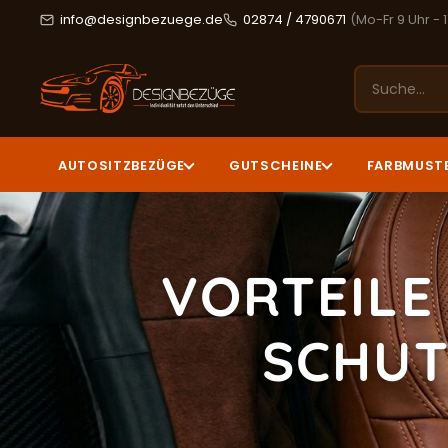
info@designbezuege.de
02874 / 4790671
(Mo-Fr 9 Uhr - 
AUTOSITZBEZÜGE
GUTSCHEINE
FARBMUST
VORTEILE
SCHUT