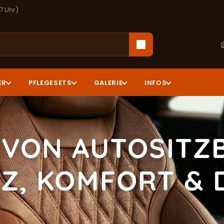
17 Uhr)
ER
PFLEGESETS
GALERIE
INFOS
 VON AUTOSITZ
Z, KOMFORT & 