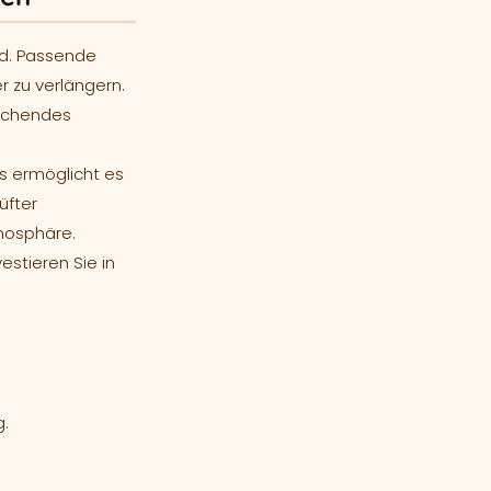
nd. Passende
r zu verlängern.
rechendes
s ermöglicht es
üfter
tmosphäre.
stieren Sie in
g.