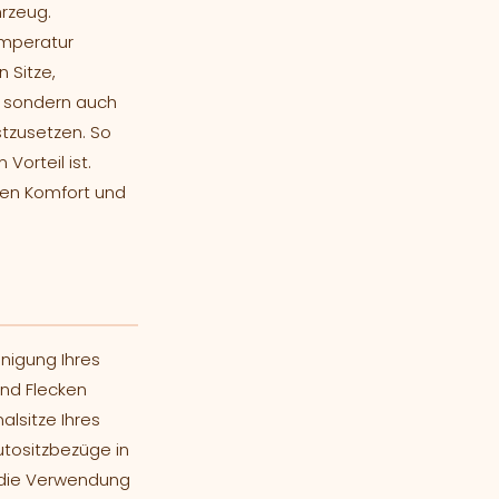
hrzeug.
emperatur
 Sitze,
t, sondern auch
tzusetzen. So
orteil ist.
hen Komfort und
nigung Ihres
und Flecken
lsitze Ihres
utositzbezüge in
h die Verwendung