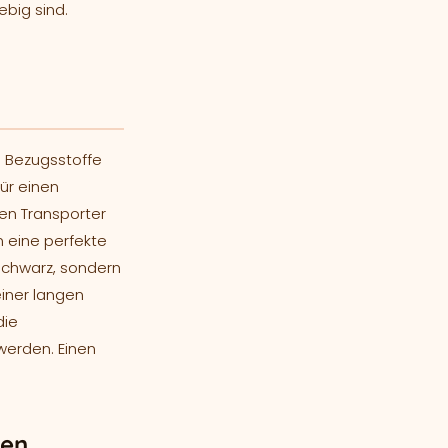
ebig sind.
e Bezugsstoffe
ür einen
nen Transporter
m eine perfekte
Schwarz, sondern
einer langen
die
werden. Einen
gen