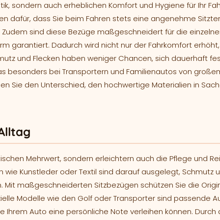
ik, sondern auch erheblichen Komfort und Hygiene für Ihr Fa
rgen dafür, dass Sie beim Fahren stets eine angenehme Sitzt
 Zudem sind diese Bezüge maßgeschneidert für die einzelnen
orm garantiert. Dadurch wird nicht nur der Fahrkomfort erhöh
hmutz und Flecken haben weniger Chancen, sich dauerhaft fes
as besonders bei Transportern und Familienautos von großem V
en Sie den Unterschied, den hochwertige Materialien in Sac
Alltag
ischen Mehrwert, sondern erleichtern auch die Pflege und Rei
 wie Kunstleder oder Textil sind darauf ausgelegt, Schmutz 
 Mit maßgeschneiderten Sitzbezügen schützen Sie die Origina
ielle Modelle wie den Golf oder Transporter sind passende A
ie Ihrem Auto eine persönliche Note verleihen können. Durc