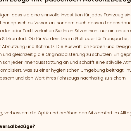
n, dass sie eine sinnvolle Investition für jedes Fahrzeug si
cht nur optisch aufzuwerten, sondern auch dessen Lebensdaue
der oder Textil verleihen Sie Ihren Sitzen nicht nur ein ansp
tzkomfort. Ob für Vordersitze im Golf oder für Transporter,
 Abnutzung und Schmutz. Die Auswahl an Farben und Design
n und gleichzeitig die Originalpolsterung zu schützen. Ein gepr
sch jeder Innenausstattung an und schafft eine stilvolle A
mpliziert, was zu einer hygienischen Umgebung beiträgt. Inve
ssern und den Wert Ihres Fahrzeugs nachhaltig zu sichern.
g, verbessern die Optik und erhöhen den Sitzkomfort im Allta
iversalbezüge?